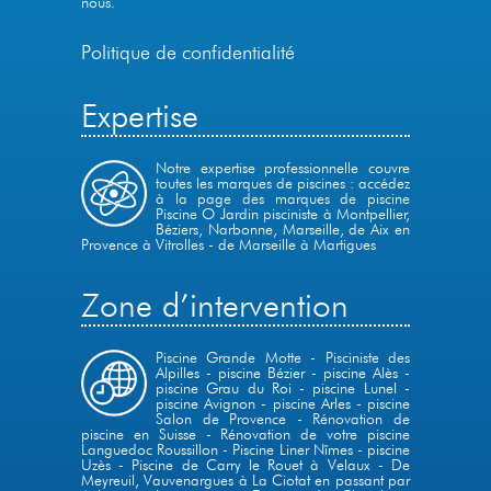
nous
.
Politique de confidentialité
Expertise
Notre expertise professionnelle couvre
toutes les marques de piscines : accédez
à la page des marques de piscine
Piscine O Jardin pisciniste à Montpellier,
Béziers, Narbonne, Marseille,
de Aix en
Provence à Vitrolles
-
de Marseille à Martigues
Zone d’intervention
Piscine Grande Motte
-
Pisciniste des
Alpilles
-
piscine Bézier
-
piscine Alès
-
piscine Grau du Roi
-
piscine Lunel
-
piscine Avignon
-
piscine Arles
-
piscine
Salon de Provence
-
Rénovation de
piscine en Suisse
-
Rénovation de votre piscine
Languedoc Roussillon
-
Piscine Liner Nîmes
-
piscine
Uzès
-
Piscine de Carry le Rouet à Velaux
-
De
Meyreuil, Vauvenargues à La Ciotat en passant par