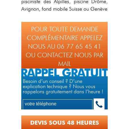
pisciniste des Alpilles
,
piscine Drôme
,
Avignon,
fond mobile Suisse ou Genève
POUR TOUTE DEMANDE
COMPLÉMENTAIRE APPELEZ
NOUS AU 06 77 65 45 41
OU CONTACTEZ NOUS PAR
MAIL
Besoin d’un conseil ? D’une
explication technique ? Nous vous
rappelons gratuitement dans l’heure !
DEVIS SOUS 48 HEURES