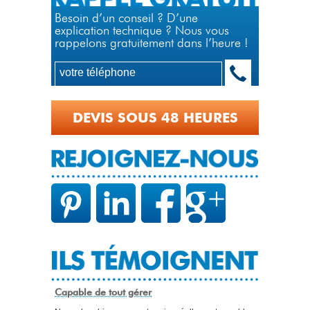
Besoin d’un conseil ? D’une
explication technique ? Nous vous
rappelons gratuitement dans l’heure !
DEVIS SOUS 48 HEURES
Capable de tout gérer