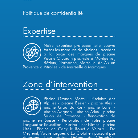
Politique de confidentialité
Expertise
Notre expertise professionnelle couvre
toutes les marques de piscines : accédez
à la page des marques de piscine
Piscine O Jardin pisciniste à Montpellier,
Béziers, Narbonne, Marseille,
de Aix en
Provence à Vitrolles
-
de Marseille à Martigues
Zone d’intervention
Piscine Grande Motte
-
Pisciniste des
Alpilles
-
piscine Bézier
-
piscine Alès
-
piscine Grau du Roi
-
piscine Lunel
-
piscine Avignon
-
piscine Arles
-
piscine
Salon de Provence
-
Rénovation de
piscine en Suisse
-
Rénovation de votre piscine
Languedoc Roussillon
-
Piscine Liner Nîmes
-
piscine
Uzès
-
Piscine de Carry le Rouet à Velaux
-
De
Meyreuil, Vauvenargues à La Ciotat en passant par
Aubagne
,
Liner piscine Drôme
,
de Chambéry,