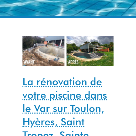
La rénovation de
votre piscine dans
le Var sur Toulon,
Hyères, Saint
Tropez, Sainte